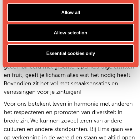
i
o
Een plantaardig voedingspatroon is een perfecte
Allow all
n
manier om harmonie te vinden in je voeding en
tegelijk zorg te dragen voor onze planeet. Wist je
Allow selection
dat je je ecologische voetafdruk drastisch verlaagt
door plantaardig te eten? (Lees hieronder meer in
“Harmonie met je omgeving”.) Een voedingspatroon
Essential cookies only
gebaseerd op hoogwaardige granen, slim
gecombineerd met groenten, plantaardige eiwitten
en fruit, geeft je lichaam alles wat het nodig heeft.
Bovendien zit het vol met smaaksensaties en
verrassingen voor je zintuigen!
Voor ons betekent leven in harmonie met anderen
het respecteren en promoten van diversiteit in
brede zin. We kunnen zoveel leren van andere
culturen en andere standpunten. Bij Lima gaan we
op verkenning in de wereld en staan we altijd open