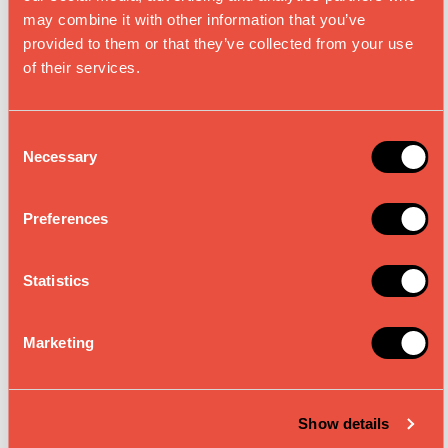
may combine it with other information that you’ve
provided to them or that they’ve collected from your use
of their services.
C
Necessary
o
n
s
Preferences
HARMONIE MET
e
n
ANDEREN
t
Statistics
S
e
Marketing
l
Respect voor de natuur zit in het hart van Lima. Al
e
sinds onze oprichting promoten we plantaardige
c
voeding en bieden we 100% plantaardige
Show details
t
producten aan.