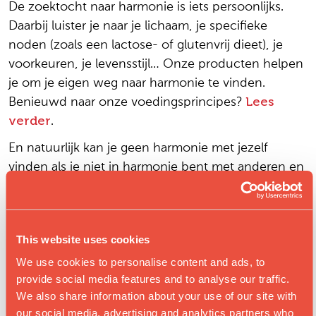
De zoektocht naar harmonie is iets persoonlijks.
Daarbij luister je naar je lichaam, je specifieke
noden (zoals een lactose- of glutenvrij dieet), je
voorkeuren, je levensstijl… Onze producten helpen
je om je eigen weg naar harmonie te vinden.
Benieuwd naar onze voedingsprincipes?
Lees
verder
.
En natuurlijk kan je geen harmonie met jezelf
vinden als je niet in harmonie bent met anderen en
met de omgeving. Net als in de filosofie van Yin en
Yang is alles met elkaar verbonden.
This website uses cookies
We use cookies to personalise content and ads, to
provide social media features and to analyse our traffic.
We also share information about your use of our site with
our social media, advertising and analytics partners who