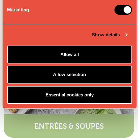
e
Marketing
l
e
c
Show details
t
i
o
Allow all
n
Allow selection
Essential cookies only
ENTRÉES & SOUPES