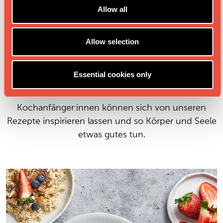
DIESEM PRODUKT
o
Allow all
n
Mit unseren Lima-Rezepten taucht man in eine
Allow selection
Welt des Genusses ein, in der jedes Gericht eine
harmonische Verbindung zwischen gesunden
Essential cookies only
Zutaten und ausgezeichnetem Geschmack ist.
Erfahrene Köch:innen bis hin zu
Kochanfänger:innen können sich von unseren
Rezepte inspirieren lassen und so Körper und Seele
etwas gutes tun.