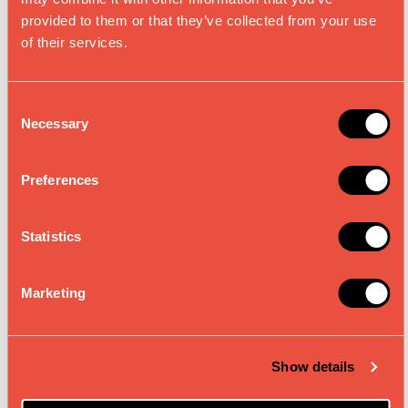
provided to them or that they’ve collected from your use
of their services.
VERWENDUNG
C
INHALTSSTOFFE
Necessary
o
n
s
Preferences
NÄHRWERTANGABEN
e
n
t
Statistics
ALLERGENE
S
e
Marketing
l
e
c
REZEPTIDEEN ZU
Show details
t
i